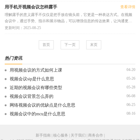
用手机开视频会议怎样露手
查看详情
理解露手的意义露手不仅仅是把手放在镜头前，它更是一种表达方式。在视频
会议中，通过手势、指示和展示物品，可以增强信息的传达效果，让沟通更为
生动。无论是在线课堂的教师
更新时间：2025-08-25
首页
下一页
末页
热门资讯
04-20
用视频会议的方式如何上课
05-26
视频会议sip是什么意思
05-28
近期的视频会议有哪些类型
06-08
视频会议背景怎么弄的
06-25
网络视频会议的优缺点是什么意思
08-16
视频会议中的mcu是什么意思
新手指南 | 核心服务 | 关于我们 | 商务合作 |