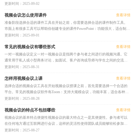
视频清晰度视频清晰度是衡量
更新时间：2025-09-02
视频会议怎么使用课件
查看详情
准备阶段选择合适的课件工具在开始之前，你需要选择合适的课件制作工具。
市面上有很多工具可以帮助你创建专业的课件PowerPoint：功能强大，适合制作
各种类型的课件。Google Slides：在
更新时间：2025-09-01
常见的视频会议有哪些形式
查看详情
一对一视频会议定义一对一视频会议是指两个参与者之间进行的视频沟通。它
通常用于私人或小型商务讨论，如面试、客户咨询或导师与学生之间的交流。
应用场景商务洽谈：与客户或
更新时间：2025-08-31
怎样用视频会议上课
查看详情
选择合适的视频会议工具在开始视频会议授课之前，首先需要选择一个合适的
平台。常见的视频会议软件有Zoom：支持大规模会议，功能丰富，适合各种类
型的课堂。Microsoft Teams：与Off
更新时间：2025-08-28
视频会议的特点不包括哪些
查看详情
视频会议的基本特点便捷性视频会议的最大特点之一是其便捷性。参与者可以
在任何地方通过互联网进行会议，这样的灵活性使得团队成员能够轻松参加，
无论他们身处何地。这种便利
更新时间：2025-08-27